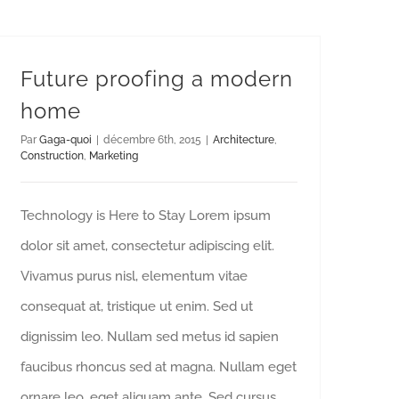
Future proofing a modern
home
Par
Gaga-quoi
|
décembre 6th, 2015
|
Architecture
,
Construction
,
Marketing
Technology is Here to Stay Lorem ipsum
dolor sit amet, consectetur adipiscing elit.
Vivamus purus nisl, elementum vitae
consequat at, tristique ut enim. Sed ut
dignissim leo. Nullam sed metus id sapien
faucibus rhoncus sed at magna. Nullam eget
ornare leo, eget aliquam ante. Sed cursus