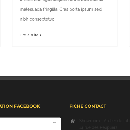
malesuada fringilla. Cras porta ipsum sed
nibh consectetur,
Lire la suite
ATION FACEBOOK
FICHE CONTACT
Showroom - Atelier de fabr
14 rue des Peupliers