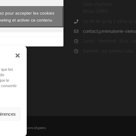
Zone d'activité
67240 GRIES
ez pour accepter les cookies
eting et activer ce contenu
03 88 80 91 64 / 06 11 14 
contact@menuiserie-vieira.
Lundi - Vendredi : 8:00 - 1
Samedi : sur rendez-vous
s que les
 de
que le
 consentir
férences
tiatlité
-
Mentions légales