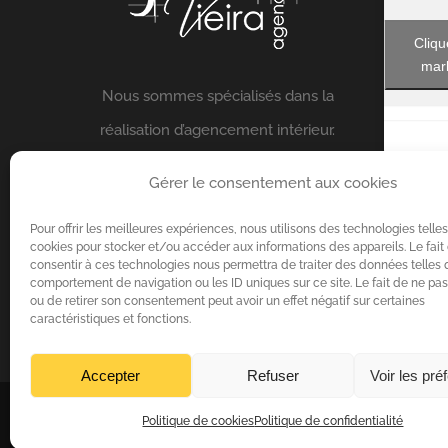
Cliqu
mark
Nous sommes spécialisés dans la
réalisation d’agencement intérieur.
Nous sommes fiers de fournir un travail
Gérer le consentement aux cookies
de qualité et un design d’exception
Pour offrir les meilleures expériences, nous utilisons des technologies telle
pour tous nos clients.
cookies pour stocker et/ou accéder aux informations des appareils. Le fait
consentir à ces technologies nous permettra de traiter des données telles 
comportement de navigation ou les ID uniques sur ce site. Le fait de ne pas
En savoir plus
ou de retirer son consentement peut avoir un effet négatif sur certaines
caractéristiques et fonctions.
Accepter
Refuser
Voir les pré
Politique de cookies
Politique de confidentialité
COPYRIGHT 2017 | ALL RIGHTS RESERVED -
Politique de confiden