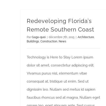
Redeveloping Florida’s
Remote Southern Coast
Par
Gaga-quoi
|
décembre 7th, 2015
|
Architecture
,
Buildings
,
Construction
,
News
Technology is Here to Stay Lorem ipsum
dolor sit amet, consectetur adipiscing elit.
Vivamus purus nisl, elementum vitae
consequat at, tristique ut enim. Sed ut
dignissim leo. Nullam sed metus id sapien
faucibus rhoncus sed at magna. Nullam eget
ornare leo, eget aliquam ante. Sed cursus